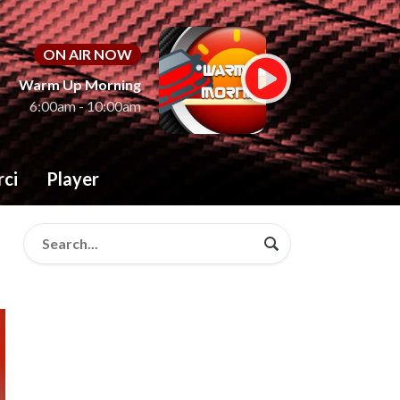
ON AIR NOW
Warm Up Morning
6:00am - 10:00am
rci
Player