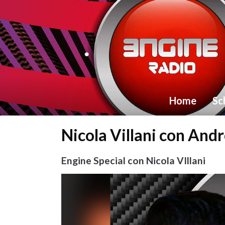
Home
Sc
Nicola Villani con And
Engine Special con Nicola VIllani
Video
Player