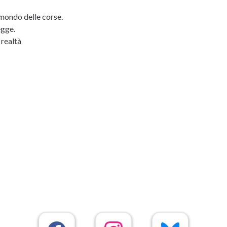
ondo delle corse.
egge.
 realtà