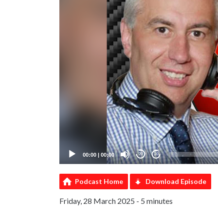
00:00
|
00:00
20
20
Podcast Home
Download Episode
Friday, 28 March 2025 - 5 minutes