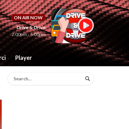
ON AIR NOW
Drive & Drive
2:00pm - 5:00pm
rci
Player