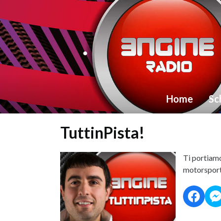
Home
Sc
TuttinPista!
Ti portiamo
motorspor