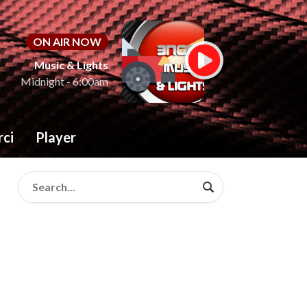
ON AIR NOW
Music & Lights
Midnight - 6:00am
rci
Player