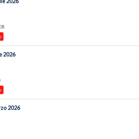
ile 2026
ER
e
le 2026
O
e
arzo 2026