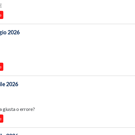
E
e
ggio 2026
e
ile 2026
 giusta o errore?
e