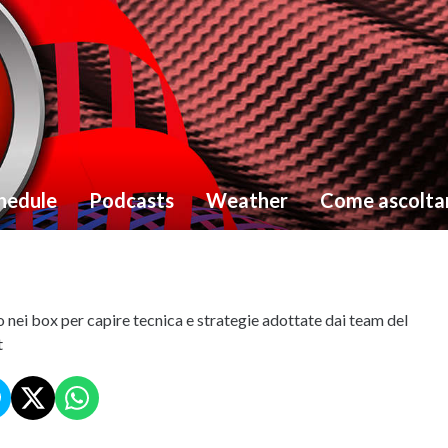
hedule
Podcasts
Weather
Come ascolta
 nei box per capire tecnica e strategie adottate dai team del
t